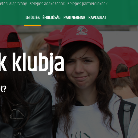
|
|
tési Alapítvány
Belépés adakozónak
Belépés partnereinknek
LETÖLTÉS
ÉHOLTÓSÁG
PARTNEREINK
KAPCSOLAT
k klubja
t?