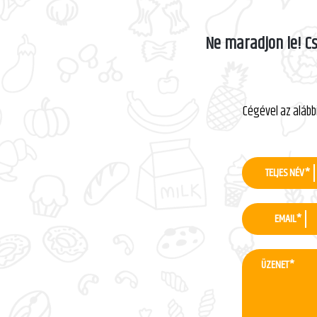
Ne maradjon le! C
Cégével az alábbi
TELJES NÉV*
EMAIL*
ÜZENET*