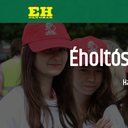
Éholtós
H