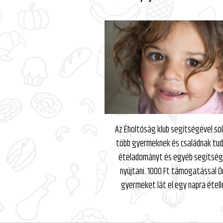
Az Éholtóság klub segítségével so
több gyermeknek és családnak tu
ételadományt és egyéb segítsé
nyújtani. 1000 Ft támogatással Ö
gyermeket lát el egy napra ételle