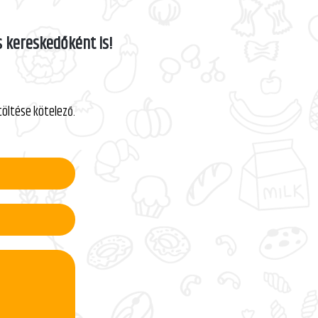
 kereskedőként is!
itöltése kötelező.