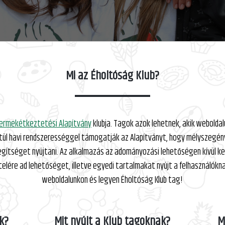
Mi az Éholtóság Klub?
ermekétkeztetési Alapítvány
klubja. Tagok azok lehetnek, akik webolda
tül havi rendszerességgel támogatják az Alapítványt, hogy mélyszegé
segítséget nyújtani. Az alkalmazás az adományozási lehetőségen kívül k
ére ad lehetőséget, illetve egyedi tartalmakat nyújt a felhasználókn
weboldalunkon és legyen Éholtóság Klub tag!
k?
Mit nyújt a Klub tagoknak?
M