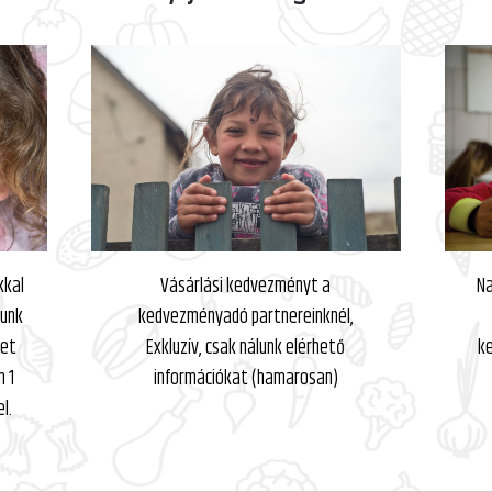
kkal
Vásárlási kedvezményt a
Na
dunk
kedvezményadó partnereinknél,
get
Exkluzív, csak nálunk elérhető
ke
n 1
információkat (hamarosan)
l.