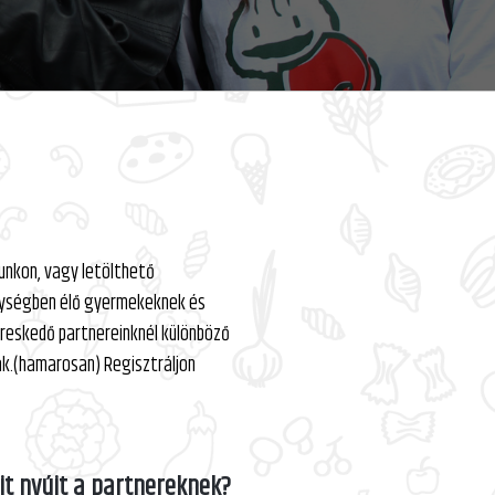
lunkon, vagy letölthető
nységben élő gyermekeknek és
ereskedő partnereinknél különböző
ak.(hamarosan) Regisztráljon
it nyújt a partnereknek?