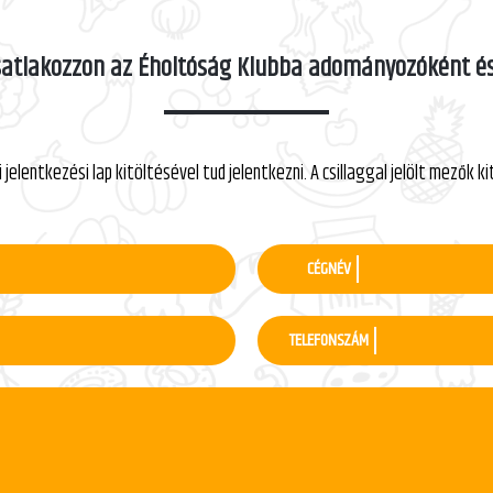
satlakozzon az Éholtóság Klubba adományozóként és
 jelentkezési lap kitöltésével tud jelentkezni. A csillaggal jelölt mezők k
CÉGNÉV
TELEFONSZÁM