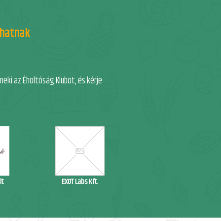
phatnak
ki az Éholtóság Klubot, és kérje
lt
EXOT Labs Kft.