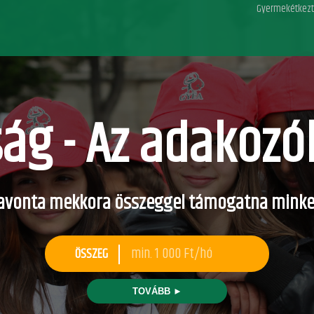
Gyermekétkezte
ág - Az adakozó
avonta mekkora összeggel támogatna minke
ÖSSZEG
TOVÁBB ►