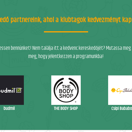
edő partnereink, ahol a klubtagok kedvezményt ka
ssen bennünket! Nem találja itt a kedvenc kereskedőjét? Mutassa meg ne
meg, hogy jelentkezzen a programunkba!
budmil
THE BODY SHOP
Csipi Bababo